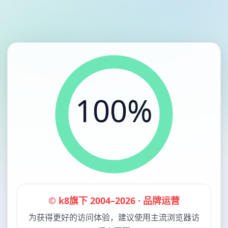
100%
© k8旗下 2004–2026 · 品牌运营
为获得更好的访问体验，建议使用主流浏览器访