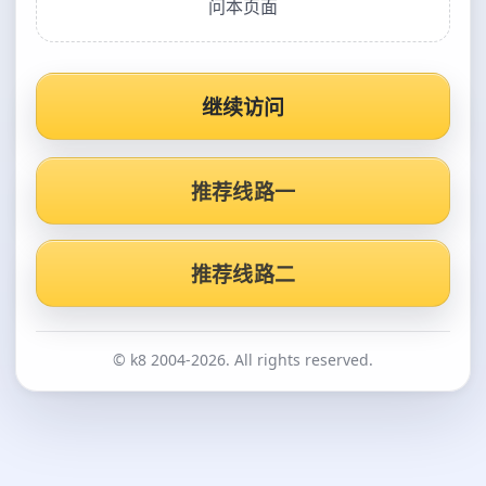
问本页面
继续访问
推荐线路一
推荐线路二
© k8 2004-2026. All rights reserved.