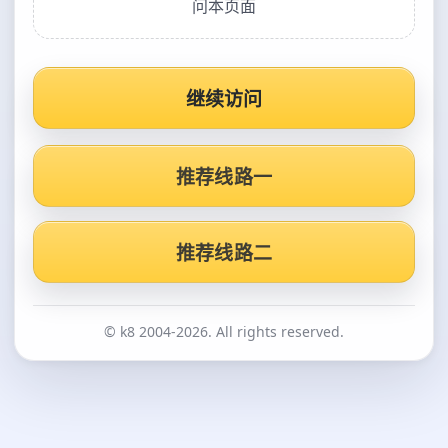
问本页面
继续访问
推荐线路一
推荐线路二
© k8 2004-2026. All rights reserved.