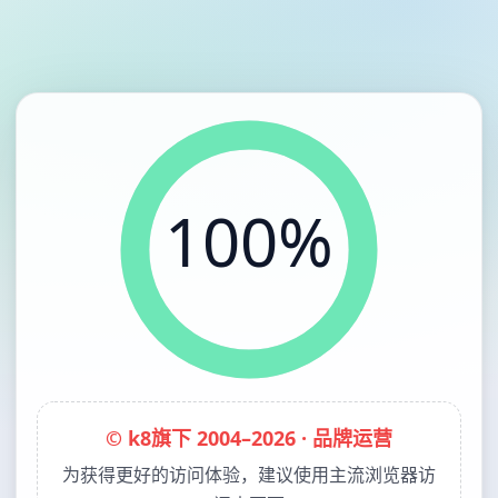
100%
© k8旗下 2004–2026 · 品牌运营
为获得更好的访问体验，建议使用主流浏览器访