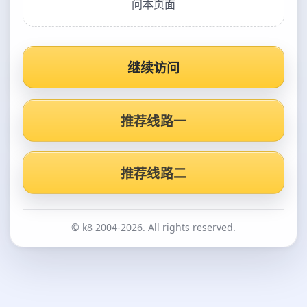
问本页面
继续访问
推荐线路一
推荐线路二
© k8 2004-2026. All rights reserved.