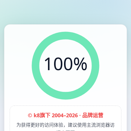
100%
© k8旗下 2004–2026 · 品牌运营
为获得更好的访问体验，建议使用主流浏览器访