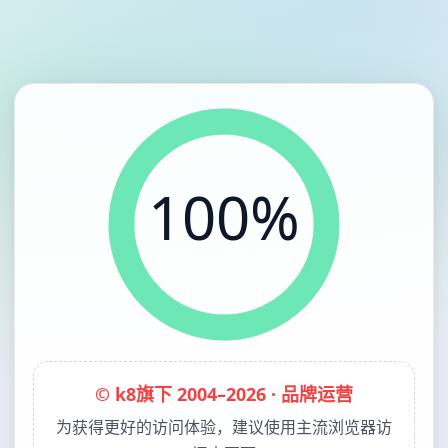
100%
© k8旗下 2004–2026 · 品牌运营
为获得更好的访问体验，建议使用主流浏览器访