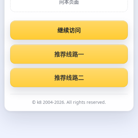
问本页面
继续访问
推荐线路一
推荐线路二
© k8 2004-2026. All rights reserved.