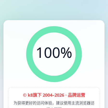
100%
© k8旗下 2004–2026 · 品牌运营
为获得更好的访问体验，建议使用主流浏览器访