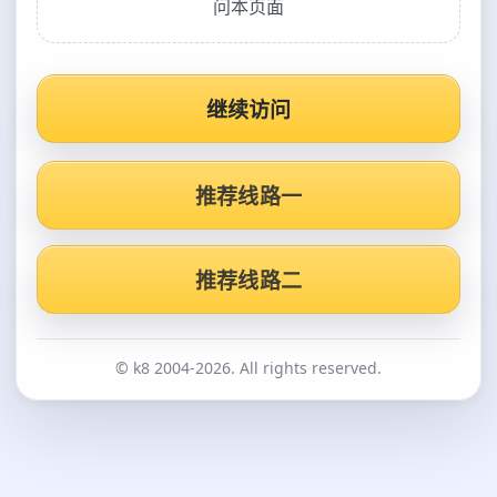
问本页面
继续访问
推荐线路一
推荐线路二
© k8 2004-2026. All rights reserved.