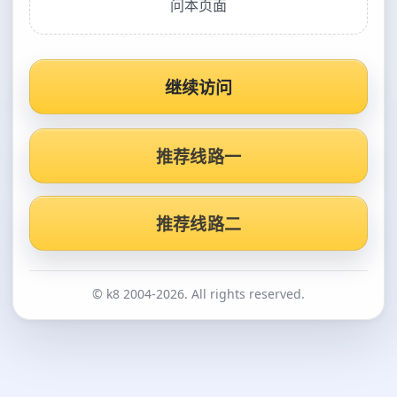
问本页面
继续访问
推荐线路一
推荐线路二
© k8 2004-2026. All rights reserved.