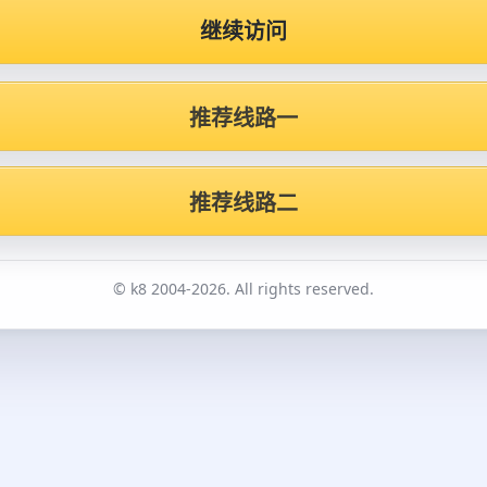
继续访问
推荐线路一
推荐线路二
© k8 2004-2026. All rights reserved.