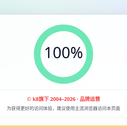
100%
© k8旗下 2004–2026 · 品牌运营
为获得更好的访问体验，建议使用主流浏览器访问本页面