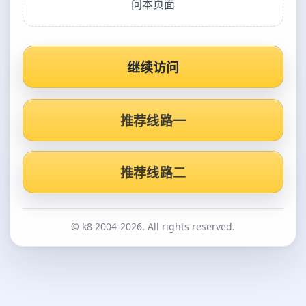
问本页面
继续访问
推荐线路一
推荐线路二
© k8 2004-2026. All rights reserved.