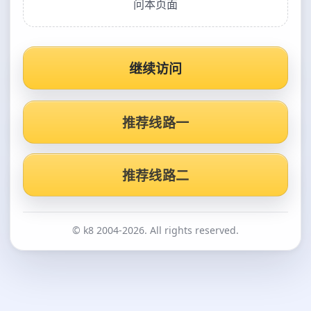
问本页面
继续访问
推荐线路一
推荐线路二
© k8 2004-2026. All rights reserved.