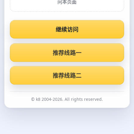
问本页面
继续访问
推荐线路一
推荐线路二
© k8 2004-2026. All rights reserved.