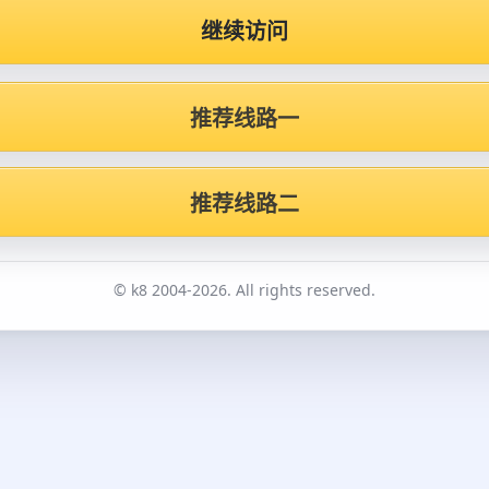
继续访问
推荐线路一
推荐线路二
© k8 2004-2026. All rights reserved.