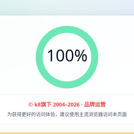
100%
© k8旗下 2004–2026 · 品牌运营
为获得更好的访问体验，建议使用主流浏览器访问本页面