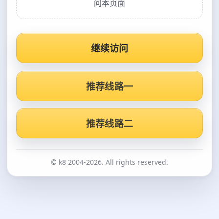
问本页面
继续访问
推荐线路一
推荐线路二
© k8 2004-2026. All rights reserved.