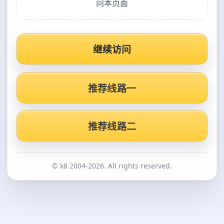
问本页面
继续访问
推荐线路一
推荐线路二
© k8 2004-2026. All rights reserved.