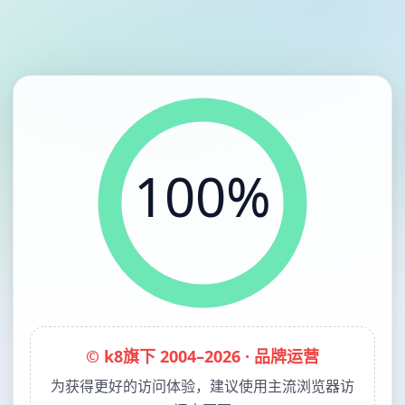
100%
© k8旗下 2004–2026 · 品牌运营
为获得更好的访问体验，建议使用主流浏览器访