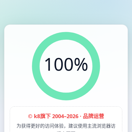
100%
© k8旗下 2004–2026 · 品牌运营
为获得更好的访问体验，建议使用主流浏览器访