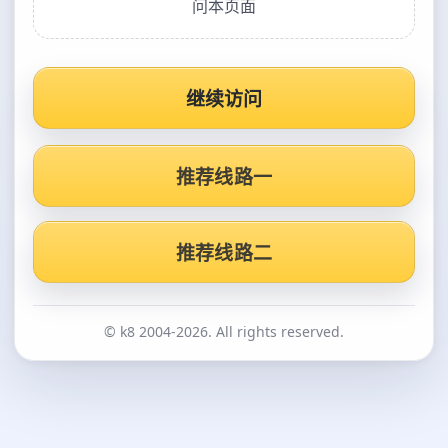
问本页面
继续访问
推荐线路一
推荐线路二
© k8 2004-2026. All rights reserved.