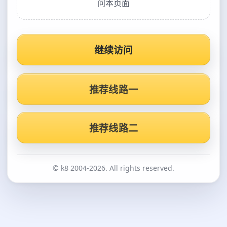
问本页面
继续访问
推荐线路一
推荐线路二
© k8 2004-2026. All rights reserved.