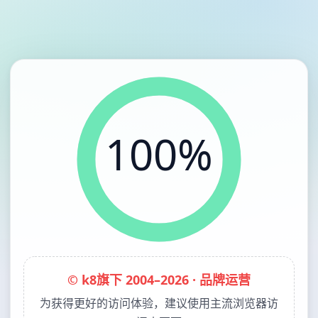
100%
© k8旗下 2004–2026 · 品牌运营
为获得更好的访问体验，建议使用主流浏览器访