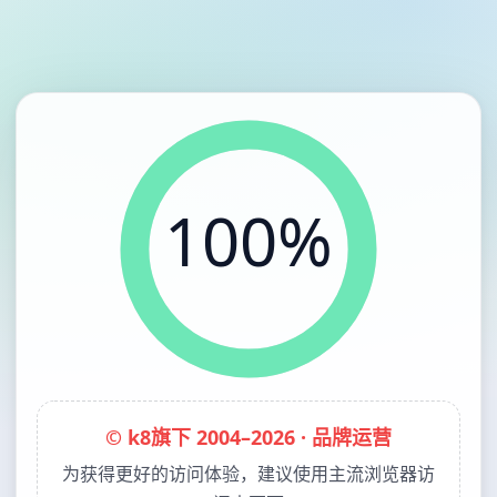
100%
© k8旗下 2004–2026 · 品牌运营
为获得更好的访问体验，建议使用主流浏览器访