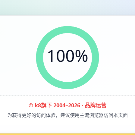
100%
© k8旗下 2004–2026 · 品牌运营
为获得更好的访问体验，建议使用主流浏览器访问本页面