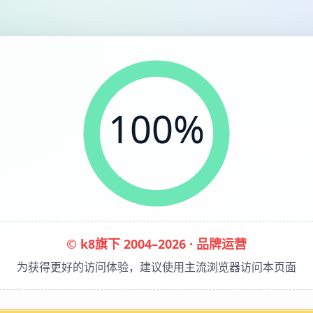
100%
© k8旗下 2004–2026 · 品牌运营
为获得更好的访问体验，建议使用主流浏览器访问本页面