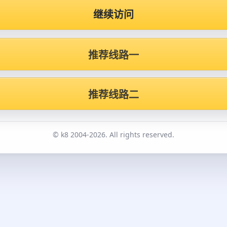
继续访问
推荐线路一
推荐线路二
© k8 2004-2026. All rights reserved.