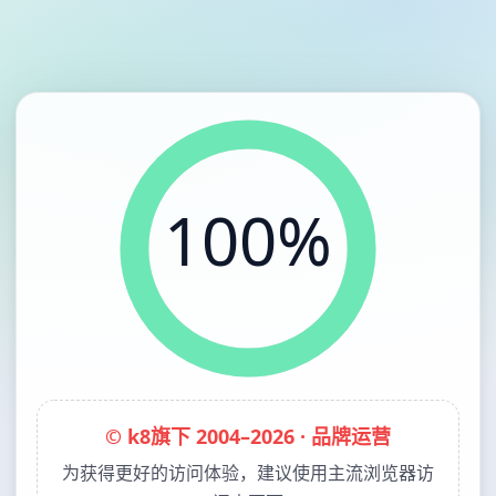
100%
© k8旗下 2004–2026 · 品牌运营
为获得更好的访问体验，建议使用主流浏览器访