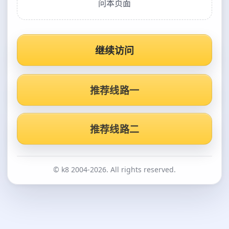
问本页面
继续访问
推荐线路一
推荐线路二
© k8 2004-2026. All rights reserved.