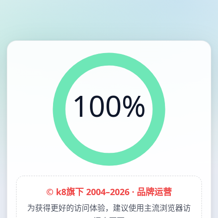
100%
© k8旗下 2004–2026 · 品牌运营
为获得更好的访问体验，建议使用主流浏览器访