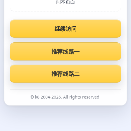
问本页面
继续访问
推荐线路一
推荐线路二
© k8 2004-2026. All rights reserved.