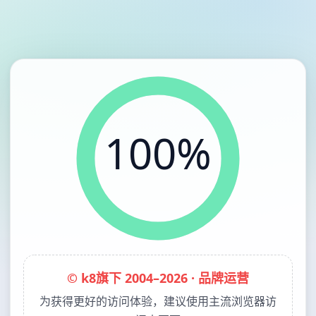
100%
© k8旗下 2004–2026 · 品牌运营
为获得更好的访问体验，建议使用主流浏览器访