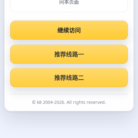
问本页面
继续访问
推荐线路一
推荐线路二
© k8 2004-2026. All rights reserved.