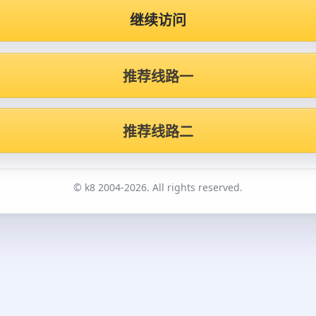
继续访问
推荐线路一
推荐线路二
© k8 2004-2026. All rights reserved.