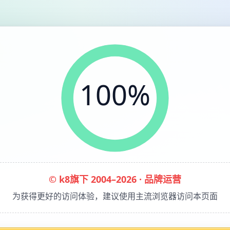
100%
© k8旗下 2004–2026 · 品牌运营
为获得更好的访问体验，建议使用主流浏览器访问本页面