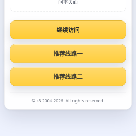
问本页面
继续访问
推荐线路一
推荐线路二
© k8 2004-2026. All rights reserved.