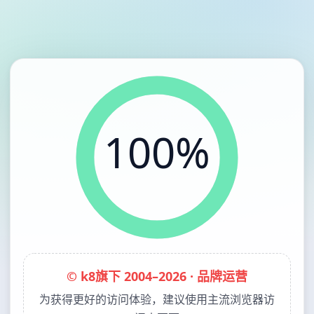
100%
© k8旗下 2004–2026 · 品牌运营
为获得更好的访问体验，建议使用主流浏览器访