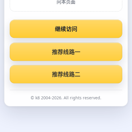
问本页面
继续访问
推荐线路一
推荐线路二
© k8 2004-2026. All rights reserved.