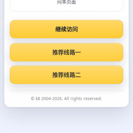
问本页面
继续访问
推荐线路一
推荐线路二
© k8 2004-2026. All rights reserved.