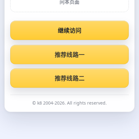
问本页面
继续访问
推荐线路一
推荐线路二
© k8 2004-2026. All rights reserved.