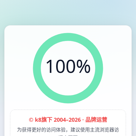
100%
© k8旗下 2004–2026 · 品牌运营
为获得更好的访问体验，建议使用主流浏览器访