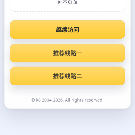
问本页面
继续访问
推荐线路一
推荐线路二
© k8 2004-2026. All rights reserved.