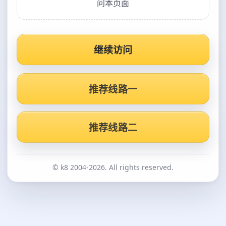
问本页面
继续访问
推荐线路一
推荐线路二
© k8 2004-2026. All rights reserved.